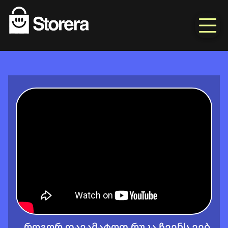
როგორ დავამატოთ რუკა ჩვენს ვებ