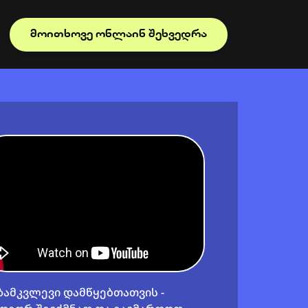
ᲛᲝᲘᲗᲮᲝᲕᲔ ᲝᲜᲚᲐᲘᲜ ᲨᲔᲮᲕᲔᲓᲠᲐ
ზამკვლევი დამწყებთათვის -