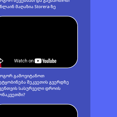
ოგორ შევქმნათ და გავმართოთ
ნლაინ მაღაზია Storera-ზე
ოგორ გამოვიტანოთ
ეტყობინება შეკვეთის გვერდზე
ვენთვის სასურველი დროის
ონაკვეთში?